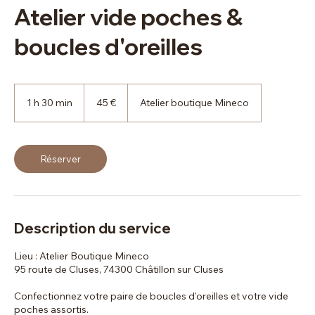
Atelier vide poches &
boucles d'oreilles
45
euros
1 h 30 min
1
45 €
Atelier boutique Mineco
3
0
m
i
Réserver
n
Description du service
Lieu : Atelier Boutique Mineco
95 route de Cluses, 74300 Châtillon sur Cluses
Confectionnez votre paire de boucles d'oreilles et votre vide
poches assortis.